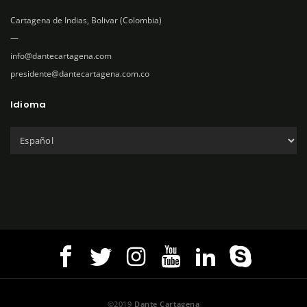
Cartagena de Indias, Bolivar (Colombia)
—
info@dantecartagena.com
presidente@dantecartagena.com.co
Idioma
C
h
o
o
s
e
a
l
a
n
©2019
Dante Cartagena