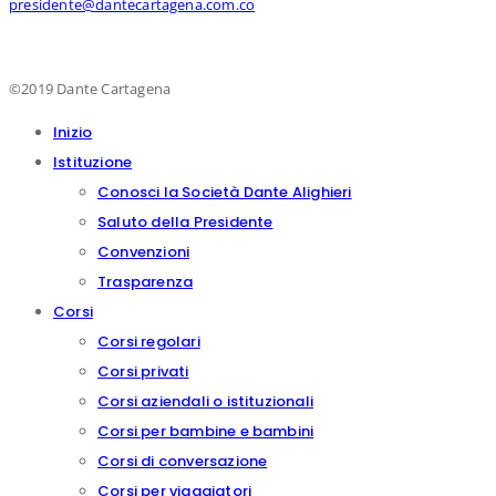
presidente@dantecartagena.com.co
©2019
Dante Cartagena
Inizio
Istituzione
Conosci la Società Dante Alighieri
Saluto della Presidente
Convenzioni
Trasparenza
Corsi
Corsi regolari
Corsi privati
Corsi aziendali o istituzionali
Corsi per bambine e bambini
Corsi di conversazione
Corsi per viaggiatori