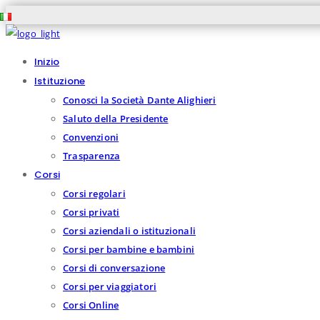
Inizio
Istituzione
Conosci la Società Dante Alighieri
Saluto della Presidente
Convenzioni
Trasparenza
Corsi
Corsi regolari
Corsi privati
Corsi aziendali o istituzionali
Corsi per bambine e bambini
Corsi di conversazione
Corsi per viaggiatori
Corsi Online