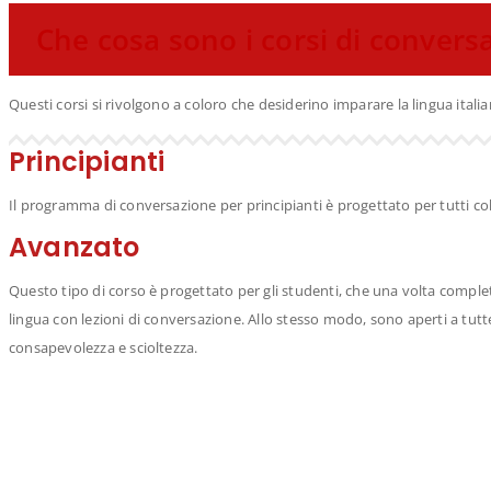
Che cosa sono i corsi di convers
Questi corsi si rivolgono a coloro che desiderino imparare la lingua ital
Principianti
Il programma di conversazione per principianti è progettato per tutti co
Avanzato
Questo tipo di corso è progettato per gli studenti, che una volta compl
lingua con lezioni di conversazione. Allo stesso modo, sono aperti a tu
consapevolezza e scioltezza.
Contatto
Contatto
Iscriviti!