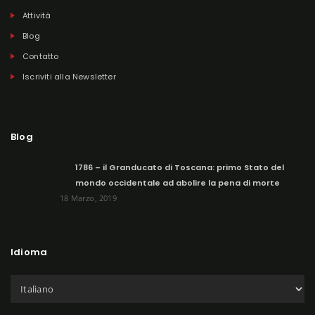
Attività
Blog
Contatto
Iscriviti alla Newsletter
Blog
1786 – il Granducato di Toscana: primo Stato del
mondo occidentale ad abolire la pena di morte
18 Marzo, 2019
Idioma
S
c