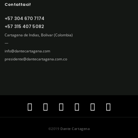
e
Contattaci!
g
+57 304 670 7174
l
+57 315 407 5082
i
u
Cartagena de Indias, Bolivar (Colombia)
n
—
a
info@dantecartagena.com
l
presidente@dantecartagena.com.co
i
n
g
u
a
©2019
Dante Cartagena