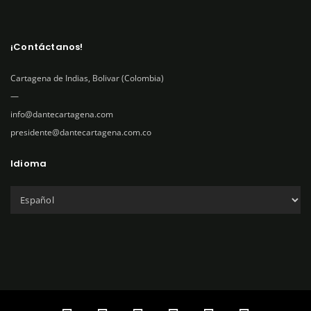
¡Contáctanos!
Cartagena de Indias, Bolivar (Colombia)
—
info@dantecartagena.com
presidente@dantecartagena.com.co
Idioma
C
h
o
o
s
e
a