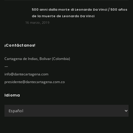
500 anni dalla morte di Leonardo Da Vinci / 500 años
de la muerte de Leonardo Da Vinci
16 marzo, 2019
¡Contáctanos!
Cartagena de Indias, Bolivar (Colombia)
—
info@dantecartagena.com
presidente@dantecartagena.com.co
Idioma
C
h
o
o